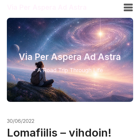
Via Per Aspera Ad Astra
Via Per Aspera Ad Astra
A Road Trip Through Life
30/06/2022
Lomafiilis – vihdoin!