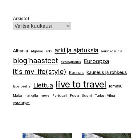
Arkistot
arki ja ajatuksia
Albania
Algarve
arki
aurinkosuoja
blogihaasteet
Eurooppa
ekologisuus
it's my life(style)
kauneus ja rohkeus
Kaunas
live to travel
Liettua
lomailu
lapsiperhe
Malta
matkalla
news
Portugali
Puola
Suomi
Turku
Vilna
yhteistyöt