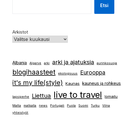
Etsi
Arkistot
arki ja ajatuksia
Albania
Algarve
arki
aurinkosuoja
blogihaasteet
Eurooppa
ekologisuus
it's my life(style)
kauneus ja rohkeus
Kaunas
live to travel
Liettua
lomailu
lapsiperhe
Malta
matkalla
news
Portugali
Puola
Suomi
Turku
Vilna
yhteistyöt