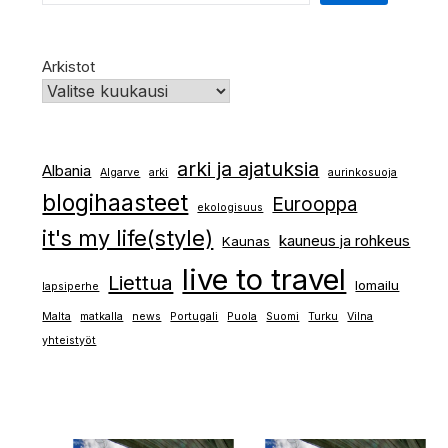
Arkistot
arki ja ajatuksia
Albania
Algarve
arki
aurinkosuoja
blogihaasteet
Eurooppa
ekologisuus
it's my life(style)
kauneus ja rohkeus
Kaunas
live to travel
Liettua
lomailu
lapsiperhe
Malta
matkalla
news
Portugali
Puola
Suomi
Turku
Vilna
yhteistyöt