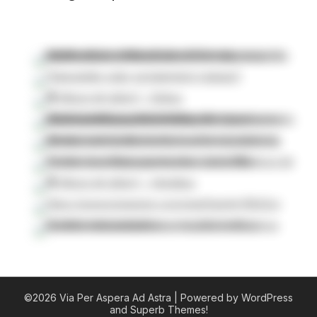
©2026 Via Per Aspera Ad Astra
| Powered by WordPress
and
Superb Themes!