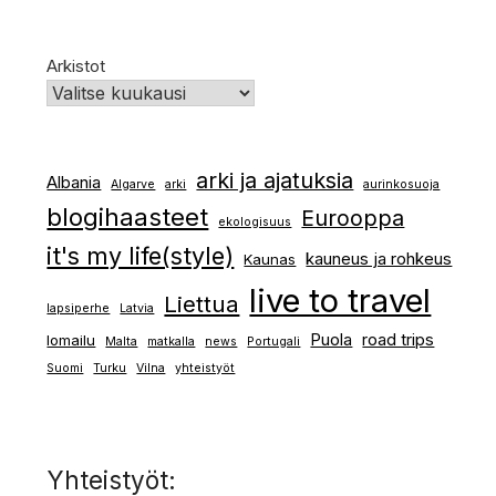
Arkistot
arki ja ajatuksia
Albania
Algarve
arki
aurinkosuoja
blogihaasteet
Eurooppa
ekologisuus
it's my life(style)
kauneus ja rohkeus
Kaunas
live to travel
Liettua
lapsiperhe
Latvia
Puola
road trips
lomailu
Malta
matkalla
news
Portugali
Suomi
Turku
Vilna
yhteistyöt
Yhteistyöt: