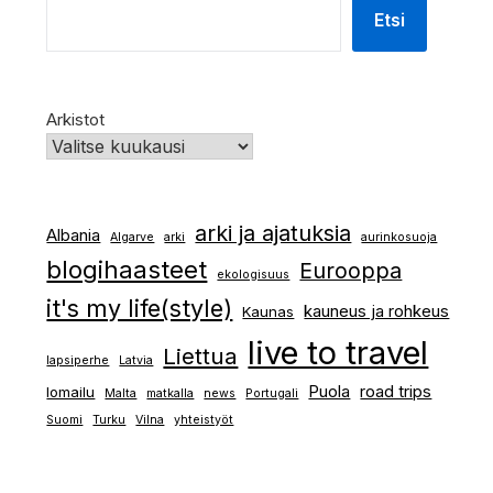
Etsi
Arkistot
arki ja ajatuksia
Albania
Algarve
arki
aurinkosuoja
blogihaasteet
Eurooppa
ekologisuus
it's my life(style)
kauneus ja rohkeus
Kaunas
live to travel
Liettua
lapsiperhe
Latvia
Puola
road trips
lomailu
Malta
matkalla
news
Portugali
Suomi
Turku
Vilna
yhteistyöt