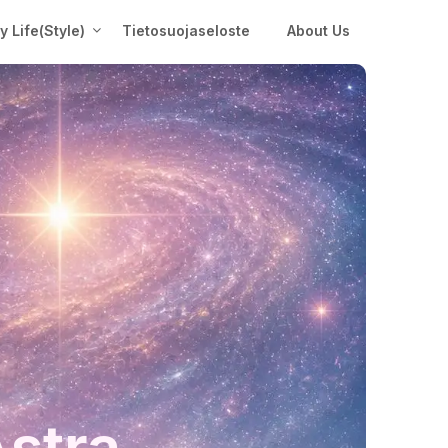
My Life(Style)
Tietosuojaseloste
About Us
Astra