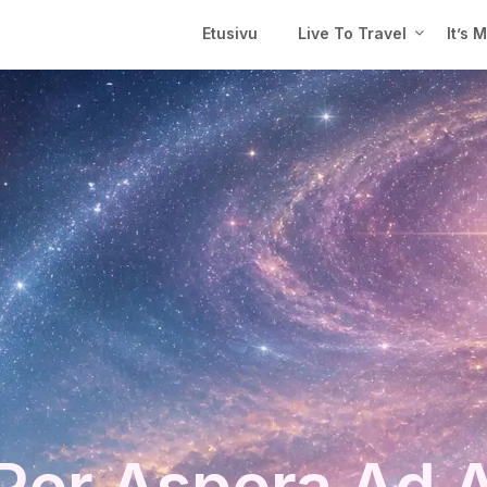
Etusivu
Live To Travel
It’s 
Per Aspera Ad 