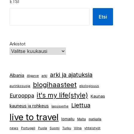
ETSI
Etsi
Arkistot
arki ja ajatuksia
Albania
Algarve
arki
blogihaasteet
aurinkosuoja
ekologisuus
it's my life(style)
Eurooppa
Kaunas
Liettua
kauneus ja rohkeus
lapsiperhe
live to travel
lomailu
Malta
matkalla
news
Portugali
Puola
Suomi
Turku
Vilna
yhteistyöt