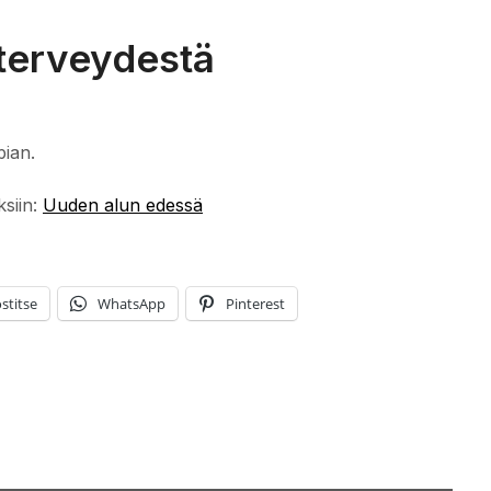
terveydestä
pian.
ksiin:
Uuden alun edessä
stitse
WhatsApp
Pinterest