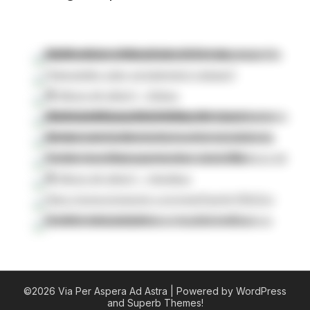
©2026 Via Per Aspera Ad Astra
| Powered by WordPress
and
Superb Themes!