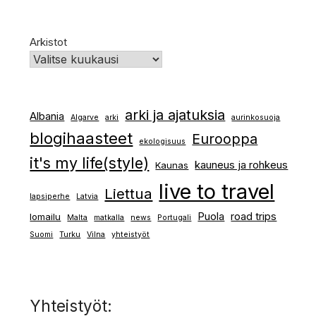
Arkistot
arki ja ajatuksia
Albania
Algarve
arki
aurinkosuoja
blogihaasteet
Eurooppa
ekologisuus
it's my life(style)
kauneus ja rohkeus
Kaunas
live to travel
Liettua
lapsiperhe
Latvia
Puola
road trips
lomailu
Malta
matkalla
news
Portugali
Suomi
Turku
Vilna
yhteistyöt
Yhteistyöt: