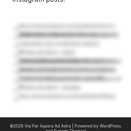
©2026 Via Per Aspera Ad Astra
| Powered by WordPress
and
Superb Themes!