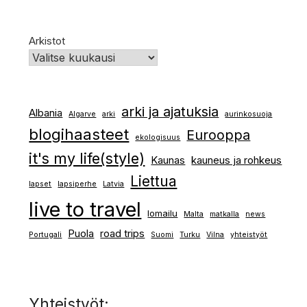
Arkistot
arki ja ajatuksia
Albania
Algarve
arki
aurinkosuoja
blogihaasteet
Eurooppa
ekologisuus
it's my life(style)
Kaunas
kauneus ja rohkeus
Liettua
lapset
lapsiperhe
Latvia
live to travel
lomailu
Malta
matkalla
news
Puola
road trips
Portugali
Suomi
Turku
Vilna
yhteistyöt
Yhteistyöt: