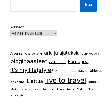
Etsi
Arkistot
arki ja ajatuksia
Albania
Algarve
arki
aurinkosuoja
blogihaasteet
Eurooppa
ekologisuus
it's my life(style)
kauneus ja rohkeus
Kaunas
live to travel
Liettua
lomailu
lapsiperhe
Malta
matkalla
news
Portugali
Puola
Suomi
Turku
Vilna
yhteistyöt