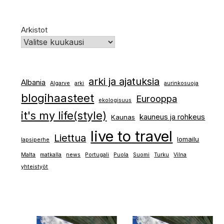
Arkistot
arki ja ajatuksia
Albania
Algarve
arki
aurinkosuoja
blogihaasteet
Eurooppa
ekologisuus
it's my life(style)
kauneus ja rohkeus
Kaunas
live to travel
Liettua
lomailu
lapsiperhe
Malta
matkalla
news
Portugali
Puola
Suomi
Turku
Vilna
yhteistyöt