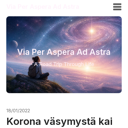
Via Per Aspera Ad Astra
Via Per Aspera Ad Astra
A Road Trip Through Life
18/01/2022
Korona väsymystä kai