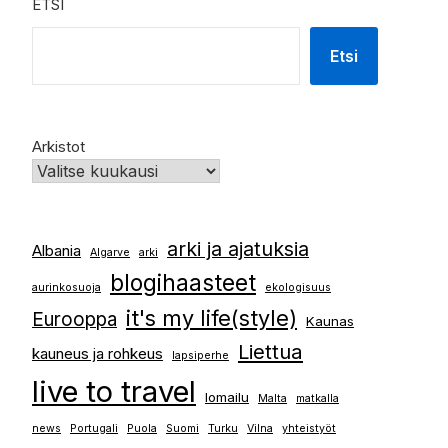
ETSI
Etsi
Arkistot
arki ja ajatuksia
Albania
Algarve
arki
blogihaasteet
aurinkosuoja
ekologisuus
it's my life(style)
Eurooppa
Kaunas
Liettua
kauneus ja rohkeus
lapsiperhe
live to travel
lomailu
Malta
matkalla
news
Portugali
Puola
Suomi
Turku
Vilna
yhteistyöt