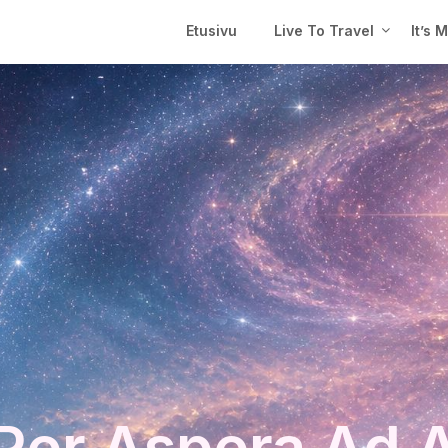
Etusivu
Live To Travel
It’s 
Per Aspera Ad 