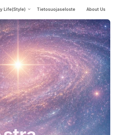
My Life(Style)
Tietosuojaseloste
About Us
Astra