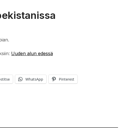
bekistanissa
pian.
ksiin:
Uuden alun edessä
stitse
WhatsApp
Pinterest