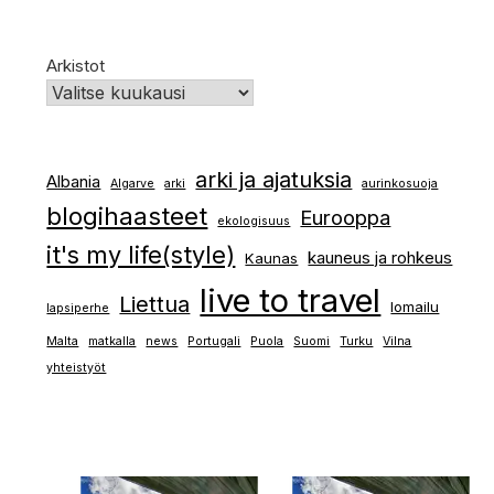
Arkistot
arki ja ajatuksia
Albania
Algarve
arki
aurinkosuoja
blogihaasteet
Eurooppa
ekologisuus
it's my life(style)
kauneus ja rohkeus
Kaunas
live to travel
Liettua
lomailu
lapsiperhe
Malta
matkalla
news
Portugali
Puola
Suomi
Turku
Vilna
yhteistyöt