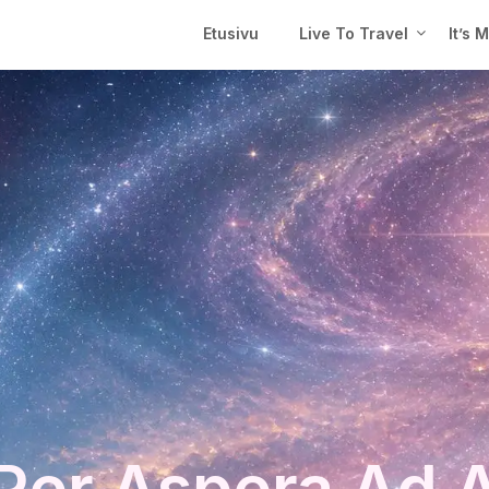
Etusivu
Live To Travel
It’s 
Per Aspera Ad 