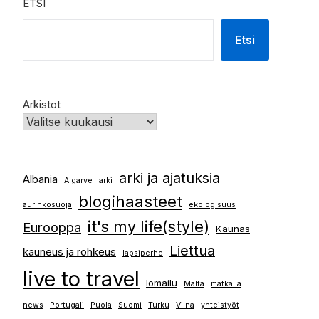
ETSI
Etsi
Arkistot
arki ja ajatuksia
Albania
Algarve
arki
blogihaasteet
aurinkosuoja
ekologisuus
it's my life(style)
Eurooppa
Kaunas
Liettua
kauneus ja rohkeus
lapsiperhe
live to travel
lomailu
Malta
matkalla
news
Portugali
Puola
Suomi
Turku
Vilna
yhteistyöt