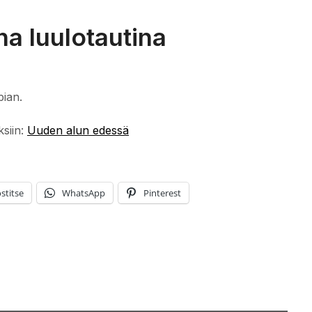
na luulotautina
pian.
ksiin:
Uuden alun edessä
stitse
WhatsApp
Pinterest