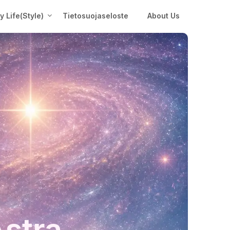
My Life(Style)
Tietosuojaseloste
About Us
Astra