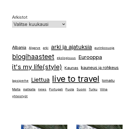
Arkistot
arki ja ajatuksia
Albania
Algarve
arki
aurinkosuoja
blogihaasteet
Eurooppa
ekologisuus
it's my life(style)
kauneus ja rohkeus
Kaunas
live to travel
Liettua
lomailu
lapsiperhe
Malta
matkalla
news
Portugali
Puola
Suomi
Turku
Vilna
yhteistyöt