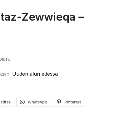
 taz-Zewwieqa –
pian.
ksiin:
Uuden alun edessä
stitse
WhatsApp
Pinterest