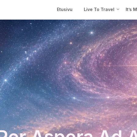
Etusivu
Live To Travel
It’s 
Per Aspera Ad 