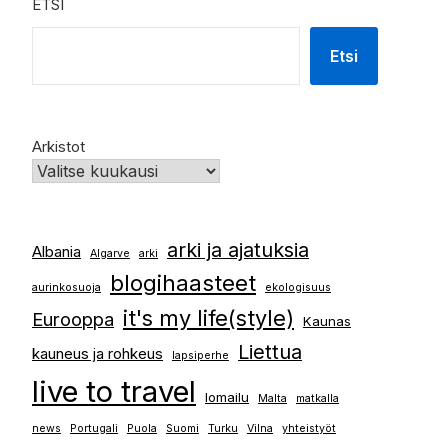
ETSI
Etsi
Arkistot
arki ja ajatuksia
Albania
Algarve
arki
blogihaasteet
aurinkosuoja
ekologisuus
it's my life(style)
Eurooppa
Kaunas
Liettua
kauneus ja rohkeus
lapsiperhe
live to travel
lomailu
Malta
matkalla
news
Portugali
Puola
Suomi
Turku
Vilna
yhteistyöt