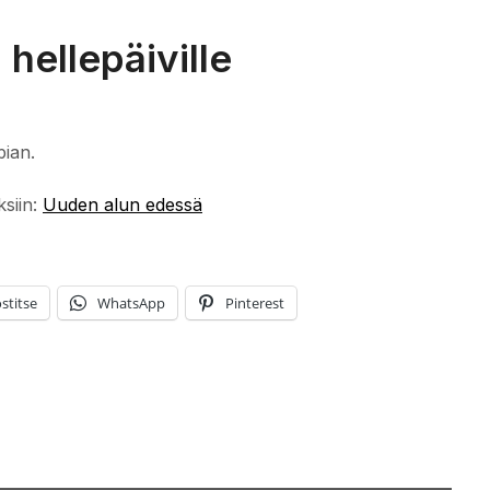
 hellepäiville
pian.
ksiin:
Uuden alun edessä
stitse
WhatsApp
Pinterest