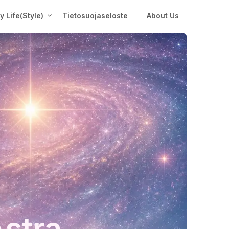
My Life(Style)
Tietosuojaseloste
About Us
Astra