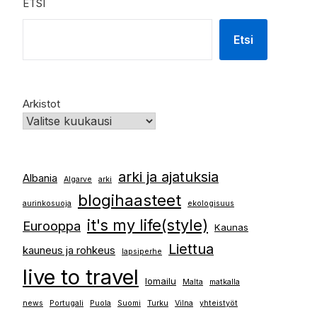
ETSI
Etsi
Arkistot
arki ja ajatuksia
Albania
Algarve
arki
blogihaasteet
aurinkosuoja
ekologisuus
it's my life(style)
Eurooppa
Kaunas
Liettua
kauneus ja rohkeus
lapsiperhe
live to travel
lomailu
Malta
matkalla
news
Portugali
Puola
Suomi
Turku
Vilna
yhteistyöt