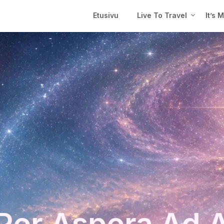
Etusivu
Live To Travel
It’s 
Per Aspera Ad 