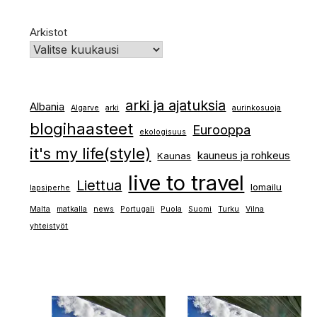
Arkistot
arki ja ajatuksia
Albania
Algarve
arki
aurinkosuoja
blogihaasteet
Eurooppa
ekologisuus
it's my life(style)
kauneus ja rohkeus
Kaunas
live to travel
Liettua
lomailu
lapsiperhe
Malta
matkalla
news
Portugali
Puola
Suomi
Turku
Vilna
yhteistyöt