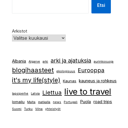
Etsi
Arkistot
arki ja ajatuksia
Albania
Algarve
arki
aurinkosuoja
blogihaasteet
Eurooppa
ekologisuus
it's my life(style)
kauneus ja rohkeus
Kaunas
live to travel
Liettua
lapsiperhe
Latvia
Puola
road trips
lomailu
Malta
matkalla
news
Portugali
Suomi
Turku
Vilna
yhteistyöt