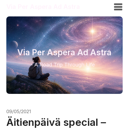
Via Per Aspera Ad Astra
Via Per Aspera Ad Astra
A Road Trip Through Life
09/05/2021
Äitienpäivä special –