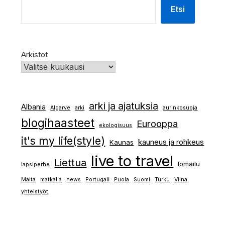
Etsi
Arkistot
arki ja ajatuksia
Albania
Algarve
arki
aurinkosuoja
blogihaasteet
Eurooppa
ekologisuus
it's my life(style)
kauneus ja rohkeus
Kaunas
live to travel
Liettua
lomailu
lapsiperhe
Malta
matkalla
news
Portugali
Puola
Suomi
Turku
Vilna
yhteistyöt