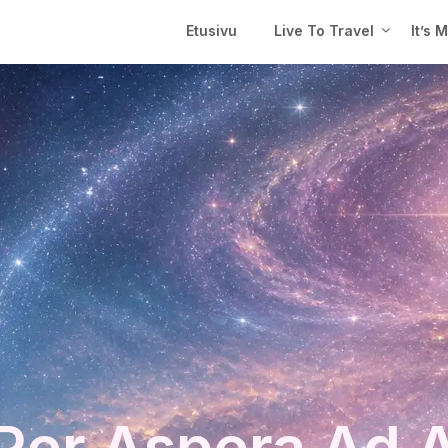
Etusivu
Live To Travel
It’s 
Per Aspera Ad 