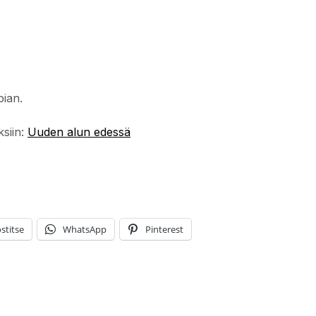
pian.
ksiin:
Uuden alun edessä
stitse
WhatsApp
Pinterest