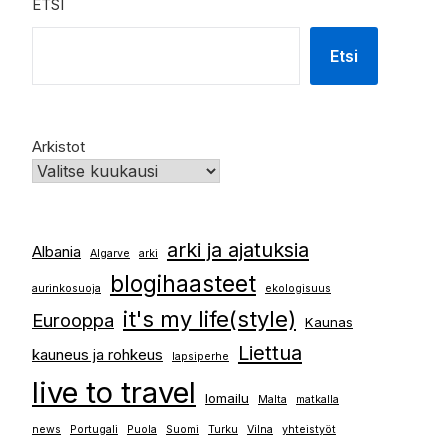
ETSI
Etsi
Arkistot
arki ja ajatuksia
Albania
Algarve
arki
blogihaasteet
aurinkosuoja
ekologisuus
it's my life(style)
Eurooppa
Kaunas
Liettua
kauneus ja rohkeus
lapsiperhe
live to travel
lomailu
Malta
matkalla
news
Portugali
Puola
Suomi
Turku
Vilna
yhteistyöt