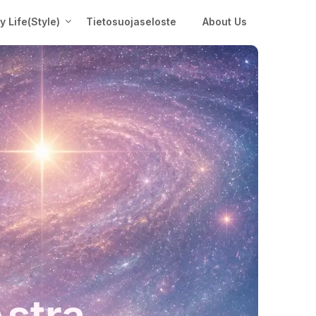
My Life(Style)
Tietosuojaseloste
About Us
Astra