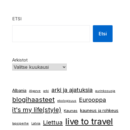
ETSI
Etsi
Arkistot
arki ja ajatuksia
Albania
Algarve
arki
aurinkosuoja
blogihaasteet
Eurooppa
ekologisuus
it's my life(style)
kauneus ja rohkeus
Kaunas
live to travel
Liettua
lapsiperhe
Latvia