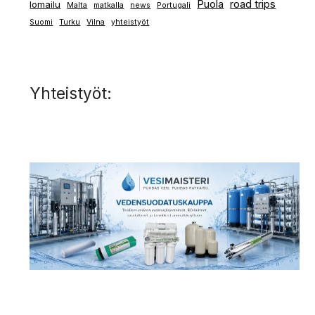
Puola
road trips
lomailu
Malta
matkalla
news
Portugali
Suomi
Turku
Vilna
yhteistyöt
Yhteistyöt: