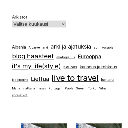
Arkistot
arki ja ajatuksia
Albania
Algarve
arki
aurinkosuoja
blogihaasteet
Eurooppa
ekologisuus
it's my life(style)
kauneus ja rohkeus
Kaunas
live to travel
Liettua
lomailu
lapsiperhe
Malta
matkalla
news
Portugali
Puola
Suomi
Turku
Vilna
yhteistyöt