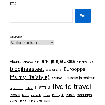
ETSI
Etsi
Arkistot
arki ja ajatuksia
Albania
Algarve
arki
aurinkosuoja
blogihaasteet
Eurooppa
ekologisuus
it's my life(style)
kauneus ja rohkeus
Kaunas
live to travel
Liettua
lapsiperhe
Latvia
Puola
road trips
lomailu
Malta
matkalla
news
Portugali
Suomi
Turku
Vilna
yhteistyöt