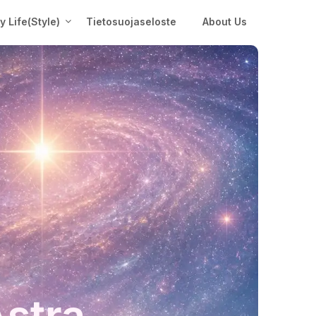
My Life(Style)
Tietosuojaseloste
About Us
Astra