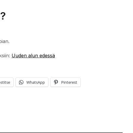
a?
pian.
ksiin:
Uuden alun edessä
stitse
WhatsApp
Pinterest