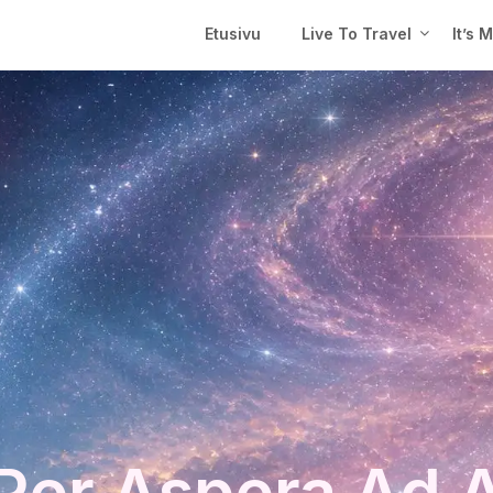
Etusivu
Live To Travel
It’s 
Per Aspera Ad 