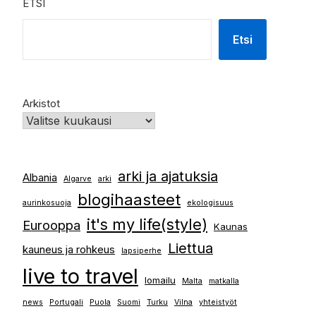
ETSI
Etsi
Arkistot
arki ja ajatuksia
Albania
Algarve
arki
blogihaasteet
aurinkosuoja
ekologisuus
it's my life(style)
Eurooppa
Kaunas
Liettua
kauneus ja rohkeus
lapsiperhe
live to travel
lomailu
Malta
matkalla
news
Portugali
Puola
Suomi
Turku
Vilna
yhteistyöt