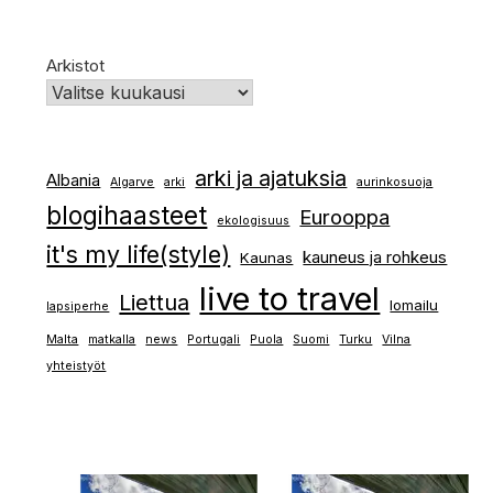
Arkistot
arki ja ajatuksia
Albania
Algarve
arki
aurinkosuoja
blogihaasteet
Eurooppa
ekologisuus
it's my life(style)
kauneus ja rohkeus
Kaunas
live to travel
Liettua
lomailu
lapsiperhe
Malta
matkalla
news
Portugali
Puola
Suomi
Turku
Vilna
yhteistyöt