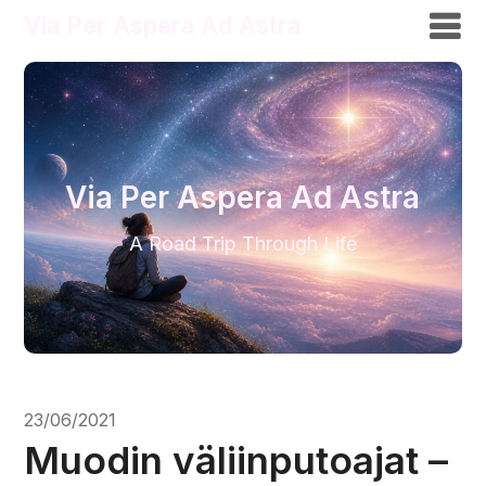
Via Per Aspera Ad Astra
Via Per Aspera Ad Astra
A Road Trip Through Life
23/06/2021
Muodin väliinputoajat –