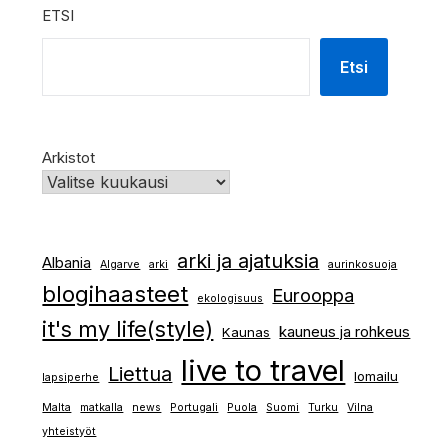
ETSI
Etsi
Arkistot
arki ja ajatuksia
Albania
Algarve
arki
aurinkosuoja
blogihaasteet
Eurooppa
ekologisuus
it's my life(style)
kauneus ja rohkeus
Kaunas
live to travel
Liettua
lomailu
lapsiperhe
Malta
matkalla
news
Portugali
Puola
Suomi
Turku
Vilna
yhteistyöt