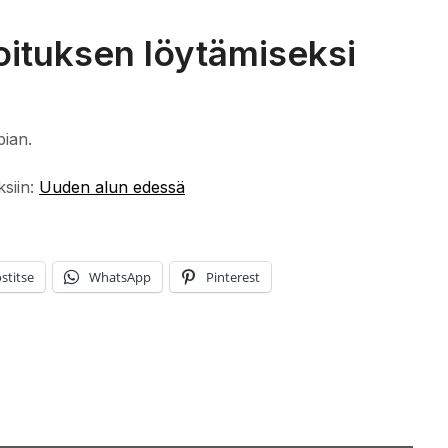
oituksen löytämiseksi
pian.
ksiin:
Uuden alun edessä
stitse
WhatsApp
Pinterest