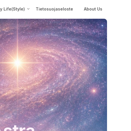
My Life(Style)
Tietosuojaseloste
About Us
Astra