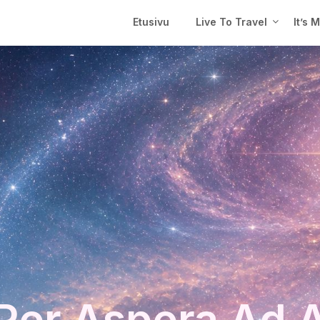
Etusivu
Live To Travel
It’s 
Per Aspera Ad 