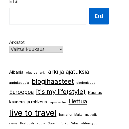
ETSI
Etsi
Arkistot
arki ja ajatuksia
Albania
Algarve
arki
blogihaasteet
aurinkosuoja
ekologisuus
it's my life(style)
Eurooppa
Kaunas
Liettua
kauneus ja rohkeus
lapsiperhe
live to travel
lomailu
Malta
matkalla
news
Portugali
Puola
Suomi
Turku
Vilna
yhteistyöt