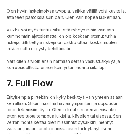
Olen hyvin laskelmoivaa tyyppiä, vaikka välillä voisi kuvitella,
että teen päätöksiä suin päin. Olen vain nopea laskemaan.
Vaikka voi myös tuntua siltä, että ryhdyn mihin vain sen
kummemmin ajattelematta, en ole koskaan ottanut turhia
riskejä. Silti tiettyjä riskejä on pakko ottaa, koska muuten
mitään uutta ei pysty kehittämään.
Näin ollen arvioin ensin harmaan seinän vastustuskykyä ja
korroosioalttiutta ennen kuin yritän mennä siitä läpi.
7. Full Flow
Erityisempiä piirteitäni on kyky keskittyä vain yhteen asiaan
kerrallaan. Silloin maailma häviää ympäriltäni ja uppoudun
omiin tekemisiin täysin. Olen jo tullut sen verran viisaaksi,
etten tee tuota temppua julkisilla, kävellen tai ajaessa. Sen
verran monta kertaa olen missannut pysäkkini, mennyt
väärään junaan, unohdin missä asun tai löytänyt itseni