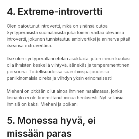
4. Extreme-introvertti
Olen patoutunut introvertti, mikä on sinänsä outoa.
Syntyperäisistä suomalaisista joka toinen väittää olevansa
introvertti, jokunen tunnistautuu ambivertiksi ja aniharva pitää
itseänsä extroverttinä.
Itse olen syntyperältäni etelän asukkaita, joten minun kuuluisi
olla ihmisten keskellä viihtyvä, äänekäs ja temperamenttinen
persoona. Todellisuudessa saan ihmispaljoudessa
paniikinomaisia oireita ja viihdyn yksin erinomaisesti.
Mieheni on pitkään ollut ainoa ihminen maailmassa, jonka
läsnäolo ei ole kuormittanut minua henkisesti. Nyt sellaisia
ihmisiä on kaksi. Mieheni ja poikani.
5. Monessa hyvä, ei
missään paras