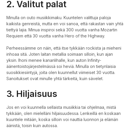
2. Valitut palat
Minulla on outo musiikkimaku. Kuuntelen valittuja paloja
kaikista genreistä, mutta en voi sanoa, että rakastan vain yhtä
tiettyä lajia. Minua inspiroi sekä 300 vuotta vanha Mozartin
Requiem että 30 vuotta vanha Hero of the Highway.
Perheessämme on näin, että itse tykkään rockista ja mieheni
inhoaa sitä. Joten laitan metallia soimaan silloin, kun ajan
yksin. Ihoni menee kananlihalle, kun auton Infinity-
äänentoistojärjestelmässä soi heviä. Minulla on tietynlaisia
suosikkiesiintyjä, joita olen kuunnellut viimeiset 30 vuotta.
Sanoitukset ovat minulle yhtä tärkeitä, kuin sävelet.
3. Hiljaisuus
Jos en voi kuunnella sellaista musiikkia tai ohjelmaa, mistä
tykkään, olen mielelläni hiljaisuudessa. Lenkeillä en koskaan
kuuntele mitään, koska silloin voi nauttia luonnon ja elämän
äänistä, toisin kuin autossa.