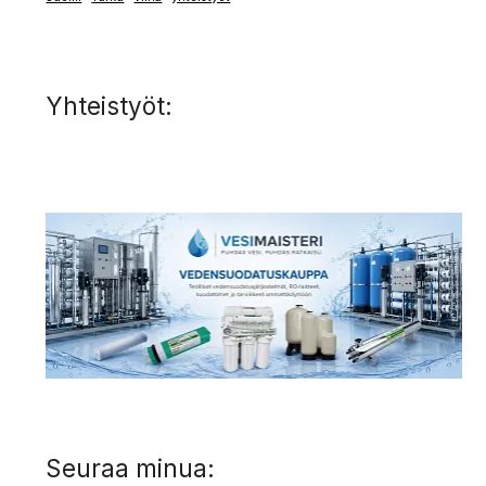
Yhteistyöt:
Seuraa minua: