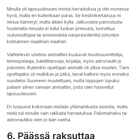
Minulla oli lapsuudessani monia harrastuksia ja olin monessa
hyvä, mutta en kuitenkaan paras. Se keskinkertaisuus ei
minua häirinnyt, mutta äitiäni kyllä. Jatkuvasta painostusta
huolimatta minusta ei tullut luokan priimusta, tunnettua
viulunsoittajaa tai ensimmäistä naispresidenttiä johonkin
kolmannen maailman maahan.
Vaihteleviin unelma-ammattiini kuuluivat muotisuunnittelija,
tennispelaaja, balettitanssija, kirjailija, myös astronautti ja
palomies. Kuitenkin opettajan ammatti oli ylitse muiden. Tieni
opettajaksi oli mutkikas ja pitkä, taival katkesi myös moneksi
vuodeksi Suomeen muutettuani, mutta loppujen lopuksi
palasin siihen samaan ammattiin, josta olen haaveillut
lapsuudessani.
En luopunut kokonaan mistään yllämainituista asioista, mutta
niistä tuli minulle vain rakkaita harrastuksia. Palomieheksi tai
astronautiksi olen jo liian vanha.
6. Päässä raksuttaa