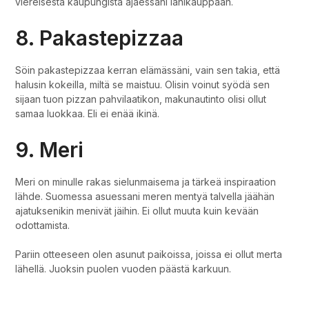
viereisestä kaupungista ajaessani lähikauppaan.
8. Pakastepizzaa
Söin pakastepizzaa kerran elämässäni, vain sen takia, että
halusin kokeilla, miltä se maistuu. Olisin voinut syödä sen
sijaan tuon pizzan pahvilaatikon, makunautinto olisi ollut
samaa luokkaa. Eli ei enää ikinä.
9. Meri
Meri on minulle rakas sielunmaisema ja tärkeä inspiraation
lähde. Suomessa asuessani meren mentyä talvella jäähän
ajatuksenikin menivät jäihin. Ei ollut muuta kuin kevään
odottamista.
Pariin otteeseen olen asunut paikoissa, joissa ei ollut merta
lähellä. Juoksin puolen vuoden päästä karkuun.
Yhdeksän asiaa minusta.