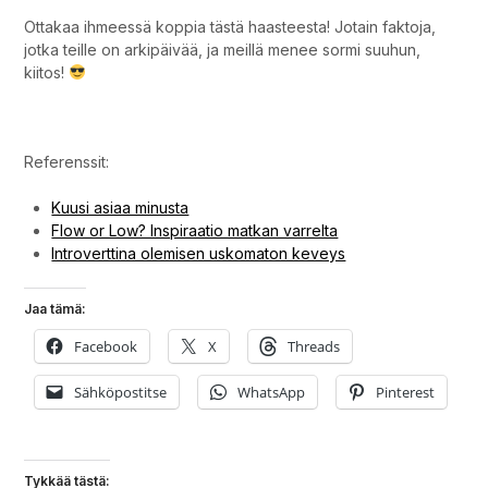
Ottakaa ihmeessä koppia tästä haasteesta! Jotain faktoja,
jotka teille on arkipäivää, ja meillä menee sormi suuhun,
kiitos!
Yhdeksän asiaa minusta.
Referenssit:
Kuusi asiaa minusta
Flow or Low? Inspiraatio matkan varrelta
Introverttina olemisen uskomaton keveys
Jaa tämä:
Facebook
X
Threads
Sähköpostitse
WhatsApp
Pinterest
Tykkää tästä: