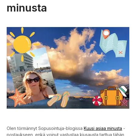
minusta
Yhdeksän asiaa minusta.
Olen törmännyt Sopusointuja-blogissa
Kuusi asiaa minusta
-
postaukseen, enkä voinut vastustaa kiusausta tarttua tähän