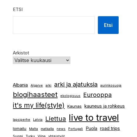
ETSI
Etsi
Arkistot
arki ja ajatuksia
Albania
Algarve
arki
aurinkosuoja
blogihaasteet
Eurooppa
ekologisuus
it's my life(style)
kauneus ja rohkeus
Kaunas
live to travel
Liettua
lapsiperhe
Latvia
Puola
road trips
lomailu
Malta
matkalla
news
Portugali
Suomi
Turku
Vilna
yhteistyöt