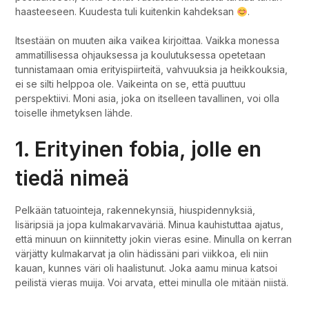
haasteeseen. Kuudesta tuli kuitenkin kahdeksan
.
Itsestään on muuten aika vaikea kirjoittaa. Vaikka monessa
ammatillisessa ohjauksessa ja koulutuksessa opetetaan
tunnistamaan omia erityispiirteitä, vahvuuksia ja heikkouksia,
ei se silti helppoa ole. Vaikeinta on se, että puuttuu
perspektiivi. Moni asia, joka on itselleen tavallinen, voi olla
toiselle ihmetyksen lähde.
1. Erityinen fobia, jolle en
tiedä nimeä
Pelkään tatuointeja, rakennekynsiä, hiuspidennyksiä,
lisäripsiä ja jopa kulmakarvaväriä. Minua kauhistuttaa ajatus,
että minuun on kiinnitetty jokin vieras esine. Minulla on kerran
värjätty kulmakarvat ja olin hädissäni pari viikkoa, eli niin
kauan, kunnes väri oli haalistunut. Joka aamu minua katsoi
peilistä vieras muija. Voi arvata, ettei minulla ole mitään niistä.