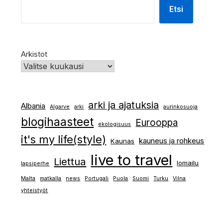
Etsi
Arkistot
arki ja ajatuksia
Albania
Algarve
arki
aurinkosuoja
blogihaasteet
Eurooppa
ekologisuus
it's my life(style)
kauneus ja rohkeus
Kaunas
live to travel
Liettua
lomailu
lapsiperhe
Malta
matkalla
news
Portugali
Puola
Suomi
Turku
Vilna
yhteistyöt