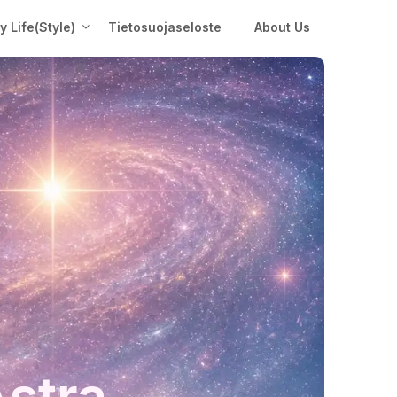
My Life(Style)
Tietosuojaseloste
About Us
Astra