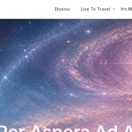
Etusivu
Live To Travel
It’s 
Per Aspera Ad 