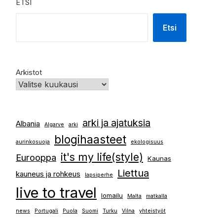
ETSI
Etsi
Arkistot
arki ja ajatuksia
Albania
Algarve
arki
blogihaasteet
aurinkosuoja
ekologisuus
it's my life(style)
Eurooppa
Kaunas
Liettua
kauneus ja rohkeus
lapsiperhe
live to travel
lomailu
Malta
matkalla
news
Portugali
Puola
Suomi
Turku
Vilna
yhteistyöt