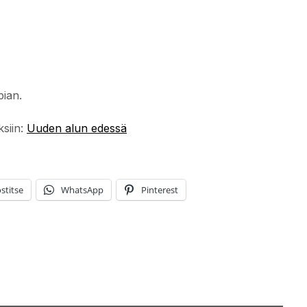
pian.
ksiin:
Uuden alun edessä
stitse
WhatsApp
Pinterest