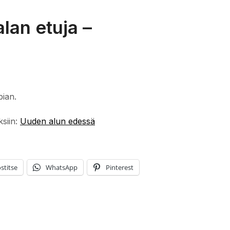
lan etuja –
pian.
ksiin:
Uuden alun edessä
stitse
WhatsApp
Pinterest