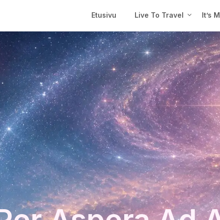
Etusivu
Live To Travel
It’s 
Per Aspera Ad 