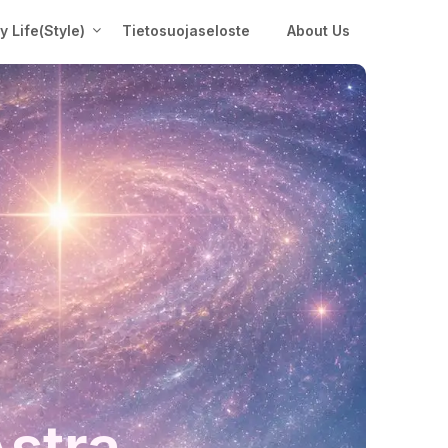
My Life(Style)
Tietosuojaseloste
About Us
Astra