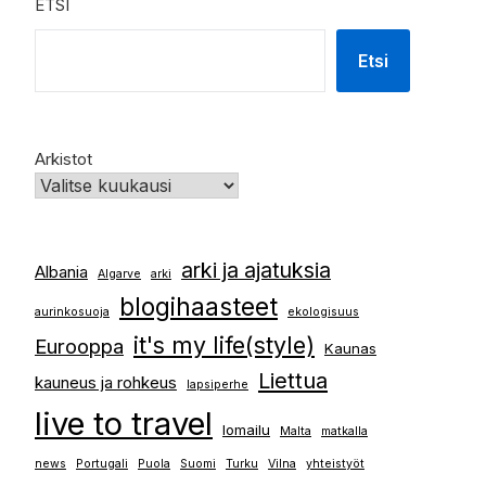
ETSI
Etsi
Arkistot
arki ja ajatuksia
Albania
Algarve
arki
blogihaasteet
aurinkosuoja
ekologisuus
it's my life(style)
Eurooppa
Kaunas
Liettua
kauneus ja rohkeus
lapsiperhe
live to travel
lomailu
Malta
matkalla
news
Portugali
Puola
Suomi
Turku
Vilna
yhteistyöt