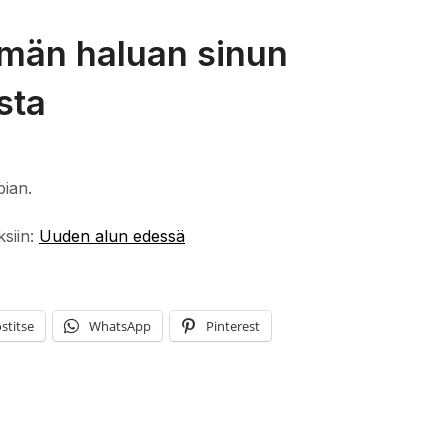
ämän haluan sinun
sta
pian.
ksiin:
Uuden alun edessä
stitse
WhatsApp
Pinterest