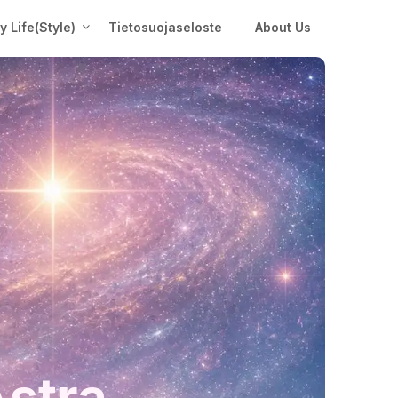
My Life(Style)
Tietosuojaseloste
About Us
Astra