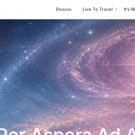
Etusivu
Live To Travel
It’s 
Per Aspera Ad 