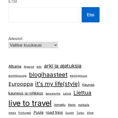
ETSI
Etsi
Arkistot
arki ja ajatuksia
Albania
Algarve
arki
blogihaasteet
aurinkosuoja
ekologisuus
it's my life(style)
Eurooppa
Kaunas
Liettua
kauneus ja rohkeus
lapsiperhe
Latvia
live to travel
lomailu
Malta
matkalla
Puola
road trips
news
Portugali
Suomi
Turku
Vilna