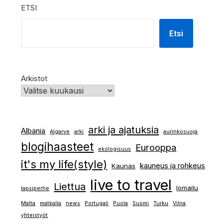
ETSI
Etsi
Arkistot
arki ja ajatuksia
Albania
Algarve
arki
aurinkosuoja
blogihaasteet
Eurooppa
ekologisuus
it's my life(style)
kauneus ja rohkeus
Kaunas
live to travel
Liettua
lomailu
lapsiperhe
Malta
matkalla
news
Portugali
Puola
Suomi
Turku
Vilna
yhteistyöt