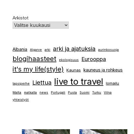
Arkistot
arki ja ajatuksia
Albania
Algarve
arki
aurinkosuoja
blogihaasteet
Eurooppa
ekologisuus
it's my life(style)
kauneus ja rohkeus
Kaunas
live to travel
Liettua
lomailu
lapsiperhe
Malta
matkalla
news
Portugali
Puola
Suomi
Turku
Vilna
yhteistyöt