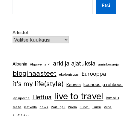
Etsi
Arkistot
arki ja ajatuksia
Albania
Algarve
arki
aurinkosuoja
blogihaasteet
Eurooppa
ekologisuus
it's my life(style)
kauneus ja rohkeus
Kaunas
live to travel
Liettua
lomailu
lapsiperhe
Malta
matkalla
news
Portugali
Puola
Suomi
Turku
Vilna
yhteistyöt