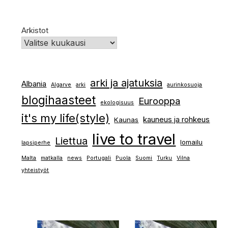
Arkistot
arki ja ajatuksia
Albania
Algarve
arki
aurinkosuoja
blogihaasteet
Eurooppa
ekologisuus
it's my life(style)
kauneus ja rohkeus
Kaunas
live to travel
Liettua
lomailu
lapsiperhe
Malta
matkalla
news
Portugali
Puola
Suomi
Turku
Vilna
yhteistyöt