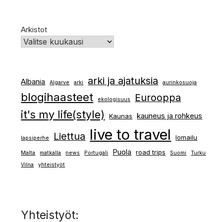
Arkistot
arki ja ajatuksia
Albania
Algarve
arki
aurinkosuoja
blogihaasteet
Eurooppa
ekologisuus
it's my life(style)
kauneus ja rohkeus
Kaunas
live to travel
Liettua
lomailu
lapsiperhe
Puola
road trips
Malta
matkalla
news
Portugali
Suomi
Turku
Vilna
yhteistyöt
Yhteistyöt: