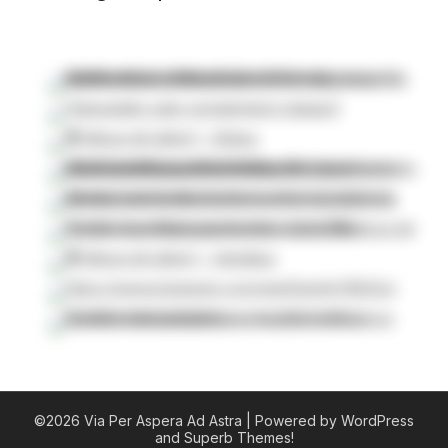
©2026 Via Per Aspera Ad Astra
| Powered by WordPress
and
Superb Themes!