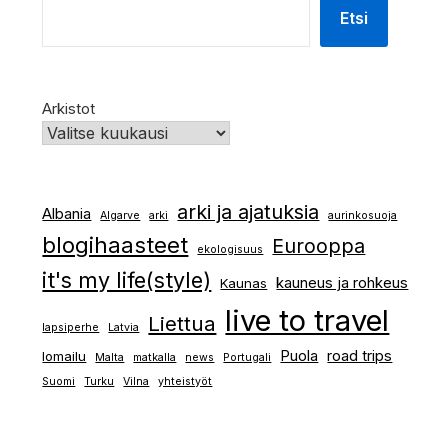
Etsi
Arkistot
arki ja ajatuksia
Albania
Algarve
arki
aurinkosuoja
blogihaasteet
Eurooppa
ekologisuus
it's my life(style)
kauneus ja rohkeus
Kaunas
live to travel
Liettua
lapsiperhe
Latvia
Puola
road trips
lomailu
Malta
matkalla
news
Portugali
Suomi
Turku
Vilna
yhteistyöt