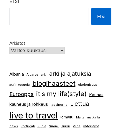
ETSI
Etsi
Arkistot
arki ja ajatuksia
Albania
Algarve
arki
blogihaasteet
aurinkosuoja
ekologisuus
it's my life(style)
Eurooppa
Kaunas
Liettua
kauneus ja rohkeus
lapsiperhe
live to travel
lomailu
Malta
matkalla
news
Portugali
Puola
Suomi
Turku
Vilna
yhteistyöt