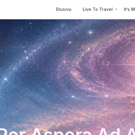
Etusivu
Live To Travel
It’s 
Per Aspera Ad 