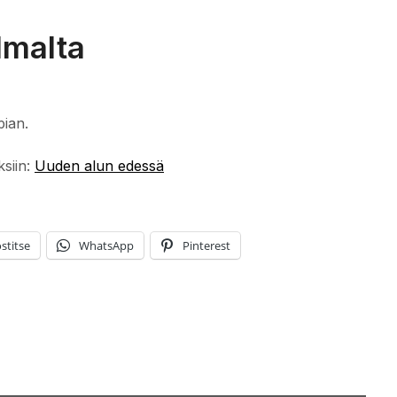
lmalta
pian.
ksiin:
Uuden alun edessä
stitse
WhatsApp
Pinterest