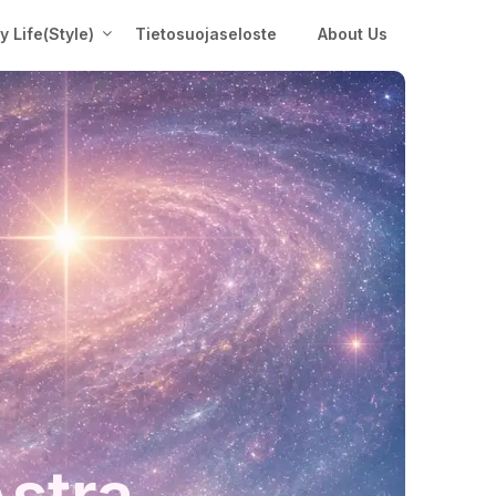
My Life(Style)
Tietosuojaseloste
About Us
Astra