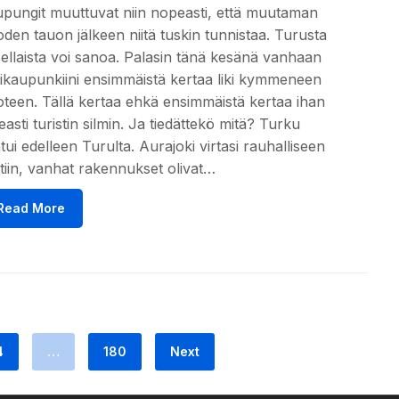
pungit muuttuvat niin nopeasti, että muutaman
den tauon jälkeen niitä tuskin tunnistaa. Turusta
sellaista voi sanoa. Palasin tänä kesänä vanhaan
ikaupunkiini ensimmäistä kertaa liki kymmeneen
teen. Tällä kertaa ehkä ensimmäistä kertaa ihan
easti turistin silmin. Ja tiedättekö mitä? Turku
tui edelleen Turulta. Aurajoki virtasi rauhalliseen
tiin, vanhat rakennukset olivat…
Read More
4
…
180
Next