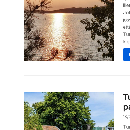
ill
Jot
jos
ett
Tur
kir
T
p
18/
Tu