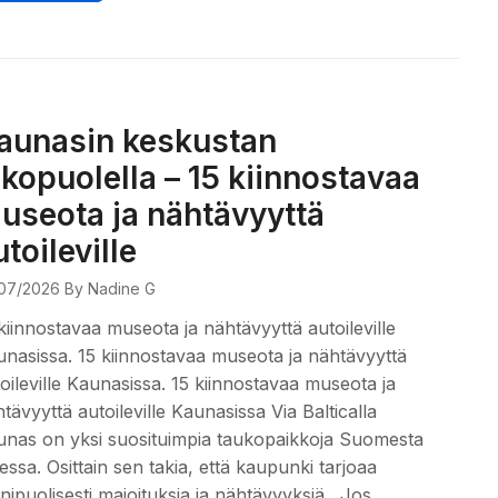
aunasin keskustan
lkopuolella – 15 kiinnostavaa
useota ja nähtävyyttä
utoileville
07/2026
By Nadine G
kiinnostavaa museota ja nähtävyyttä autoileville
nasissa. 15 kiinnostavaa museota ja nähtävyyttä
oileville Kaunasissa. 15 kiinnostavaa museota ja
tävyyttä autoileville Kaunasissa Via Balticalla
nas on yksi suosituimpia taukopaikkoja Suomesta
lessa. Osittain sen takia, että kaupunki tarjoaa
ipuolisesti majoituksia ja nähtävyyksiä. Jos