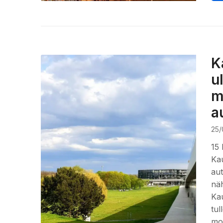
K
u
m
a
25/
15 
Kau
aut
näh
Kau
tul
mon