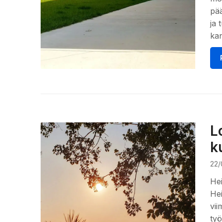
pää
ja 
ka
L
k
22/
Hei
Hei
vii
työ