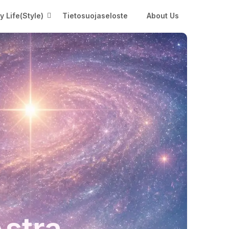
My Life(Style)
Tietosuojaseloste
About Us
Astra