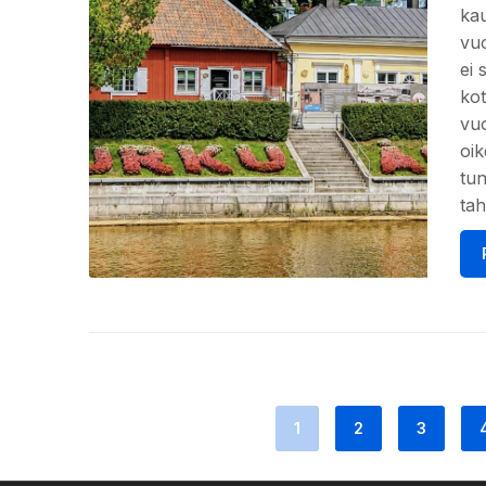
kau
vuo
ei 
kot
vuo
oik
tun
tah
1
2
3