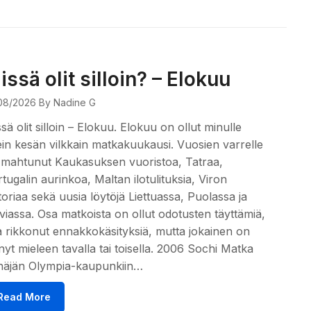
issä olit silloin? – Elokuu
08/2026
By Nadine G
sä olit silloin – Elokuu. Elokuu on ollut minulle
in kesän vilkkain matkakuukausi. Vuosien varrelle
 mahtunut Kaukasuksen vuoristoa, Tatraa,
tugalin aurinkoa, Maltan ilotulituksia, Viron
toriaa sekä uusia löytöjä Liettuassa, Puolassa ja
viassa. Osa matkoista on ollut odotusten täyttämiä,
 rikkonut ennakkokäsityksiä, mutta jokainen on
nyt mieleen tavalla tai toisella. 2006 Sochi Matka
näjän Olympia-kaupunkiin…
Read More