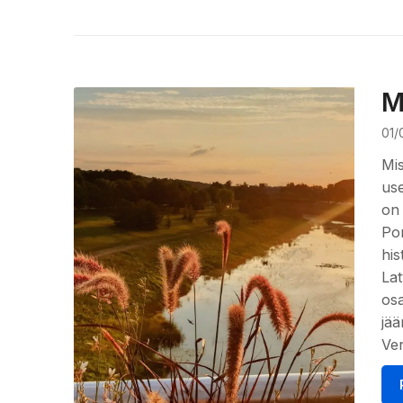
M
01/
Mis
use
on
Por
his
Lat
osa
jää
Ve