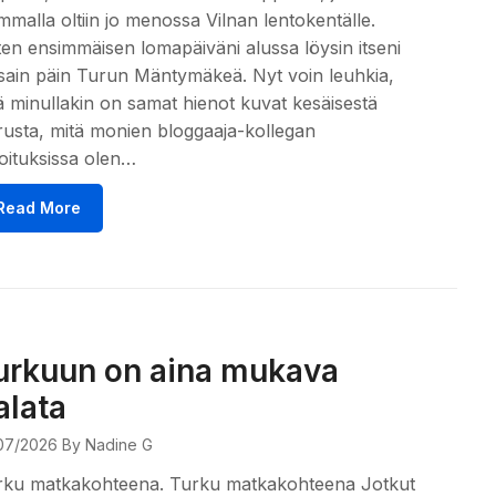
emmalla oltiin jo menossa Vilnan lentokentälle.
en ensimmäisen lomapäiväni alussa löysin itseni
sain päin Turun Mäntymäkeä. Nyt voin leuhkia,
ä minullakin on samat hienot kuvat kesäisestä
usta, mitä monien bloggaaja-kollegan
joituksissa olen…
Read More
urkuun on aina mukava
alata
07/2026
By Nadine G
rku matkakohteena. Turku matkakohteena Jotkut