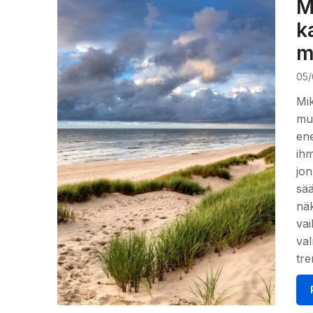
M
k
m
05/
Mi
mu
en
ihm
jon
sää
nä
vai
val
tre