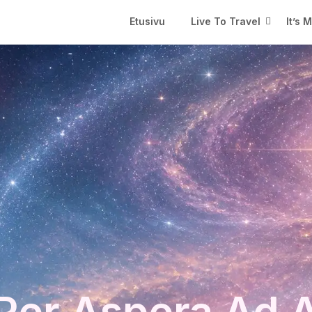
Etusivu
Live To Travel
It’s 
Per Aspera Ad 