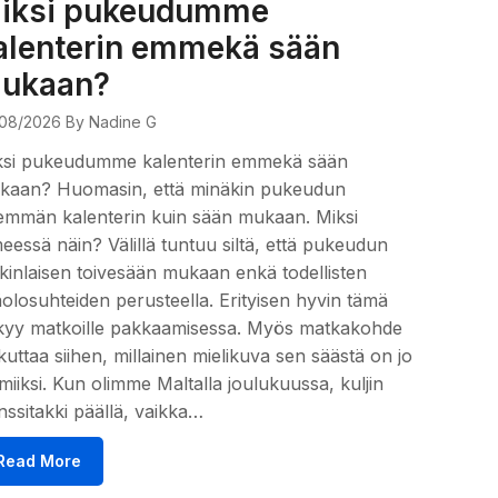
iksi pukeudumme
alenterin emmekä sään
ukaan?
08/2026
By Nadine G
ksi pukeudumme kalenterin emmekä sään
kaan? Huomasin, että minäkin pukeudun
emmän kalenterin kuin sään mukaan. Miksi
eessä näin? Välillä tuntuu siltä, että pukeudun
kinlaisen toivesään mukaan enkä todellisten
olosuhteiden perusteella. Erityisen hyvin tämä
kyy matkoille pakkaamisessa. Myös matkakohde
kuttaa siihen, millainen mielikuva sen säästä on jo
miiksi. Kun olimme Maltalla joulukuussa, kuljin
nssitakki päällä, vaikka…
Read More