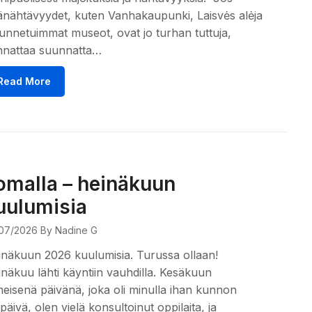
nähtävyydet, kuten Vanhakaupunki, Laisvės alėja
tunnetuimmat museot, ovat jo turhan tuttuja,
nnattaa suunnatta…
Read More
omalla – heinäkuun
uulumisia
07/2026
By Nadine G
näkuun 2026 kuulumisia. Turussa ollaan!
näkuu lähti käyntiin vauhdilla. Kesäkuun
meisenä päivänä, joka oli minulla ihan kunnon
päivä, olen vielä konsultoinut oppilaita, ja