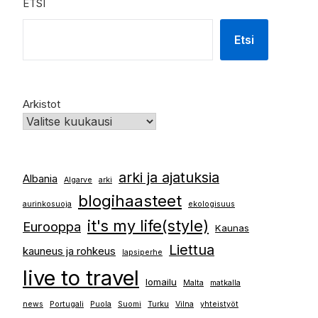
ETSI
Etsi
Arkistot
arki ja ajatuksia
Albania
Algarve
arki
blogihaasteet
aurinkosuoja
ekologisuus
it's my life(style)
Eurooppa
Kaunas
Liettua
kauneus ja rohkeus
lapsiperhe
live to travel
lomailu
Malta
matkalla
news
Portugali
Puola
Suomi
Turku
Vilna
yhteistyöt